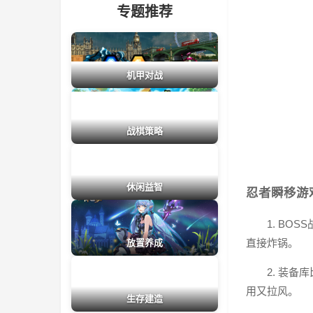
专题推荐
机甲对战
战棋策略
休闲益智
忍者瞬移游
1. B
直接炸锅。
放置养成
2. 装
用又拉风。
生存建造