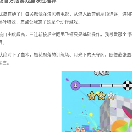
戏官方版游戏趣味性推荐
情模式简直绝了！每关都像在演忍者电影，从潜入敌营到屋顶追逐，连
落叶特效，差点让我忘了这是个动作游戏。
能系统自由度超高，三连斩接后空翻甩飞镖只是基础操作。我最爱那个"
屏。
术团队绝对下了血本，樱花飘落的训练场、月光下的天守阁，随便截张
惊喜。