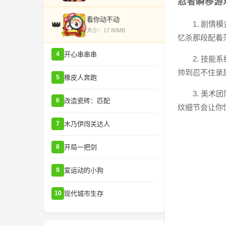
忍者瞬移游
看你动不动
👑
1. 剧
大小：17.80MB
忆杀那段配着
开心串串串
4
2. 技
帅到忍不住录
橡皮人奔跑
5
3. 美
改造瓷砖：匹配
6
纹细节会让你
木乃伊闯关达人
7
开局一把剑
8
爱运动的小狗
9
现代城市生存
10