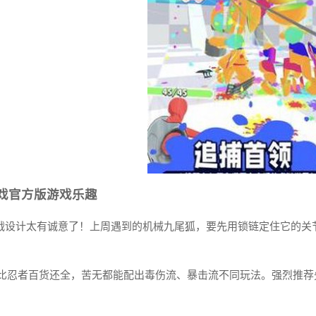
戏官方版游戏乐趣
OSS战设计太有诚意了！上周遇到的机械九尾狐，要先用锁链定住它的
备库比忍者百货还全，苦无都能配出毒伤流、暴击流不同玩法。强烈推荐