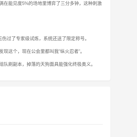
我俩在能见度5%的场地里博弈了三分多钟，这种刺激
招无伤过了专家级试炼，系统还送了限定称号。
发现这个，现在公会里都叫我"纵火忍者"。
都组队刷副本，掉落的天狗面具能强化终极奥义。