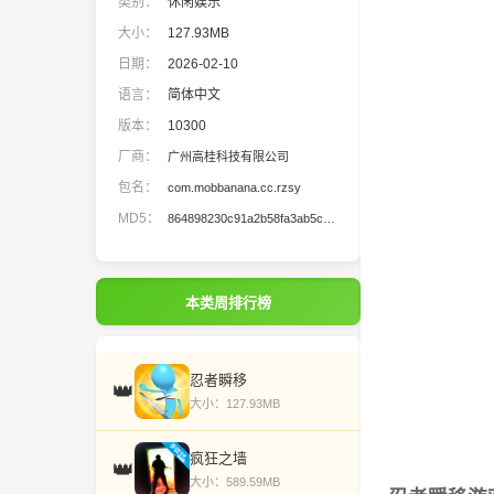
类别：
休闲娱乐
大小：
127.93MB
日期：
2026-02-10
语言：
简体中文
版本：
10300
厂商：
广州高桂科技有限公司
包名：
com.mobbanana.cc.rzsy
MD5：
864898230c91a2b58fa3ab5c7d71a4a3
本类周排行榜
忍者瞬移
👑
大小：127.93MB
疯狂之墙
👑
大小：589.59MB