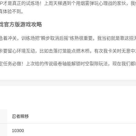
时PVP才是真正的试炼场！上周天梯遇到个用烟雾弹玩心理战的家伙，
真体验不到。
戏官方版游戏攻略
手别急着冲关，训练场把"瞬步取消后摇"练熟很重要。我当初就是靠这
藏关卡要留心环境互动，比如击落灯笼能点燃木桥。有次我卡关时无意中
周限定任务必做！上次给的传说级卷轴能解锁时空裂隙玩法，现在我们
忍者瞬移
10300