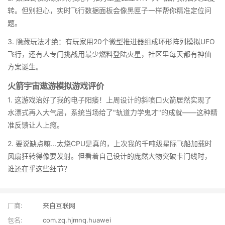
转。但别担心，实时飞行数据面板会像黑匣子一样帮你精准定位问
题。
3. 隐藏玩法才绝：有玩家用20个微型推进器组成环形阵列模拟UFO
飞行，还有人专门挑战用最少燃料登陆火星，社区里每天都有神仙
方案诞生。
火箭宇宙遨游模拟游戏评价
1. 这游戏治好了我的电子阳痿！上周设计的斜喷口火箭居然实现了
水漂式再入大气层，系统当场给了"轨道力学鬼才"的成就——这种精
准反馈让人上瘾。
2. 要说缺点嘛...太烧CPU是真的，上次我的千吨级星际飞船加载时
风扇狂转得像要发射。但看着自己设计的庞然大物突破卡门线时，
谁还在乎这些细节？
厂商:
来自互联网
包名:
com.zq.hjmnq.huawei