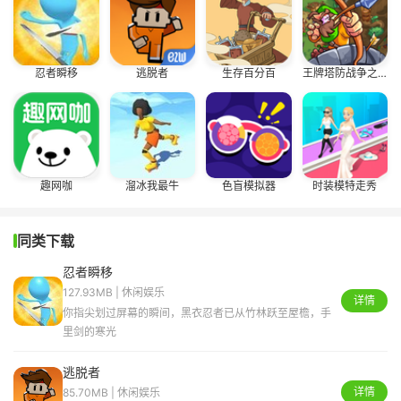
忍者瞬移
逃脱者
生存百分百
王牌塔防战争之王
趣网咖
溜冰我最牛
色盲模拟器
时装模特走秀
同类下载
忍者瞬移
127.93MB | 休闲娱乐
详情
你指尖划过屏幕的瞬间，黑衣忍者已从竹林跃至屋檐，手
里剑的寒光
逃脱者
详情
85.70MB | 休闲娱乐