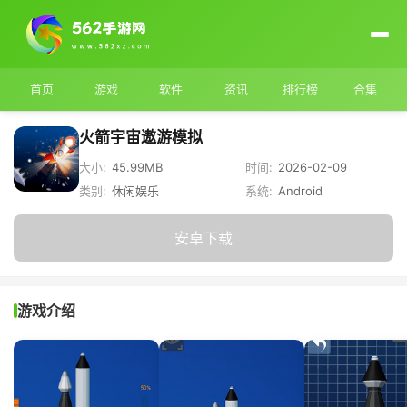
首页
游戏
软件
资讯
排行榜
合集
火箭宇宙遨游模拟
大小:
45.99MB
时间:
2026-02-09
类别:
休闲娱乐
系统:
Android
安卓下载
游戏介绍