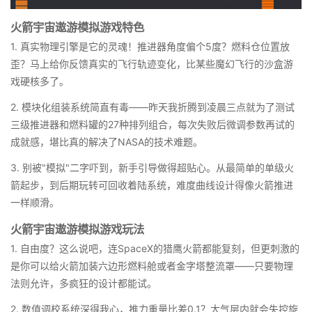
火箭宇宙遨游模拟游戏特色
1. 真实物理引擎是它的灵魂！推进器角度偏个5度？燃料仓位置放
歪？马上给你反馈真实的飞行轨迹变化，比某些魔幻飞行的沙盒游
戏硬核多了。
2. 模块化组装系统简直有毒——昨天我折腾到凌晨三点就为了测试
三级推进器和燃料罐的27种排列组合，每次失败后微调参数再试的
成就感，堪比真的解决了NASA的技术难题。
3. 别被"模拟"二字吓到，新手引导做得超贴心。从最简单的单级火
箭起步，到后期玩转可回收着陆系统，难度曲线设计得像火箭推进
一样顺滑。
火箭宇宙遨游模拟游戏玩法
1. 自由度？这么说吧，连SpaceX的猎鹰火箭都能复刻，但更刺激的
是你可以给火箭加装六边形燃料舱或者金字塔整流罩——只要物理
法则允许，多疯狂的设计都能试。
2. 数值调校系统深得我心，推力重量比差0.1？大气层内就会失控旋