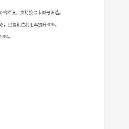
及价格梯度，支持按显卡型号筛选。
略，空置机位利用率提升40%。
.6%。
。