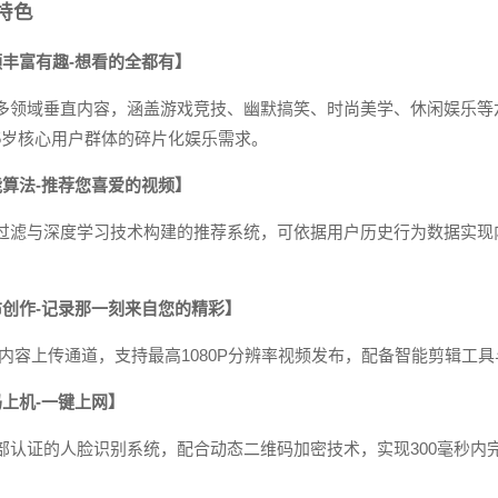
特色
频丰富有趣-想看的全都有】
多领域垂直内容，涵盖游戏竞技、幽默搞笑、时尚美学、休闲娱乐等
35岁核心用户群体的碎片化娱乐需求。
能算法-推荐您喜爱的视频】
过滤与深度学习技术构建的推荐系统，可依据用户历史行为数据实现
布创作-记录那一刻来自您的精彩】
C内容上传通道，支持最高1080P分辨率视频发布，配备智能剪辑工具
码上机-一键上网】
部认证的人脸识别系统，配合动态二维码加密技术，实现300毫秒内