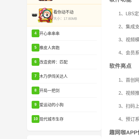
看你动不动
1、LB
👑
大小：17.80MB
2、集成
开心串串串
4
3、视频
橡皮人奔跑
5
4、会员
改造瓷砖：匹配
6
软件亮点
木乃伊闯关达人
7
1、首创网
开局一把剑
8
2、视频
爱运动的小狗
9
3、扫码上
4、预订
现代城市生存
10
趣网咖AP