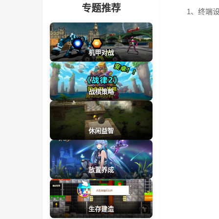
专题推荐
1、终端
机甲对战
战棋策略
休闲益智
放置养成
生存建造