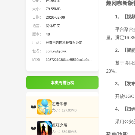
类别：
休闲娱乐
趣网咖新版
大小：
79.55MB
1、【视
日期：
2026-02-09
语言：
简体中文
平台聚合
版本：
40
量，满足16-
厂商：
长春市云网科技有限公司
2、【智
包名：
com.ywkj.qwk
MD5：
10372219303ae65510ee1e2c0f3618d4
基于协同
23%。
本类周排行榜
3、【发
开放UG
忍者瞬移
👑
4、【扫
大小：127.93MB
采用公安
疯狂之墙
👑
大小：589.59MB
软件功能