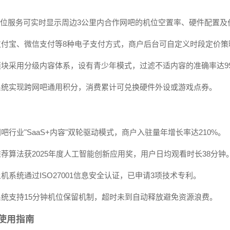
S定位服务可实时显示周边3公里内合作网吧的机位空置率、硬件配置
支付宝、微信支付等8种电子支付方式，商户后台可自定义时段定价策
模块采用分级内容体系，设有青少年模式，过滤不适内容的准确率达99
系统实现跨网吧通用积分，消费累计可兑换硬件外设或游戏点券。
吧行业"SaaS+内容"双轮驱动模式，商户入驻量年增长率达210%。
推荐算法获2025年度人工智能创新应用奖，用户日均观看时长38分钟
机系统通过ISO27001信息安全认证，已申请3项技术专利。
系统支持15分钟机位保留机制，超时未到自动释放避免资源浪费。
P使用指南