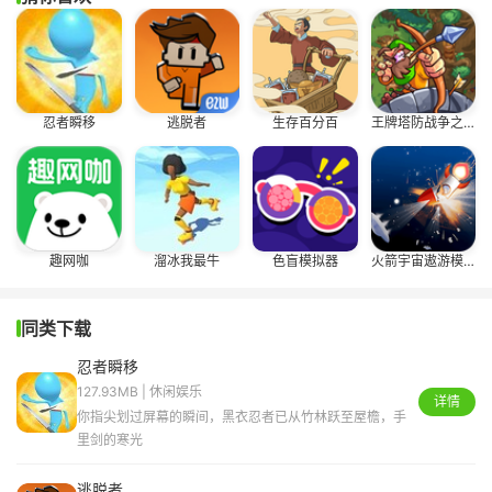
忍者瞬移
逃脱者
生存百分百
王牌塔防战争之王
趣网咖
溜冰我最牛
色盲模拟器
火箭宇宙遨游模拟
同类下载
忍者瞬移
127.93MB | 休闲娱乐
详情
你指尖划过屏幕的瞬间，黑衣忍者已从竹林跃至屋檐，手
里剑的寒光
逃脱者