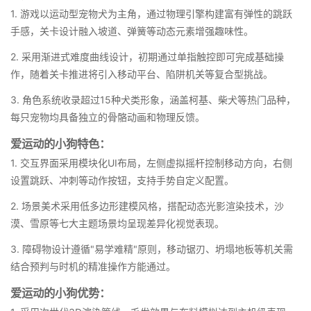
1. 游戏以运动型宠物犬为主角，通过物理引擎构建富有弹性的跳跃
手感，关卡设计融入坡道、弹簧等动态元素增强趣味性。
2. 采用渐进式难度曲线设计，初期通过单指触控即可完成基础操
作，随着关卡推进将引入移动平台、陷阱机关等复合型挑战。
3. 角色系统收录超过15种犬类形象，涵盖柯基、柴犬等热门品种，
每只宠物均具备独立的骨骼动画和物理反馈。
爱运动的小狗特色：
1. 交互界面采用模块化UI布局，左侧虚拟摇杆控制移动方向，右侧
设置跳跃、冲刺等动作按钮，支持手势自定义配置。
2. 场景美术采用低多边形建模风格，搭配动态光影渲染技术，沙
漠、雪原等七大主题场景均呈现差异化视觉表现。
3. 障碍物设计遵循"易学难精"原则，移动锯刃、坍塌地板等机关需
结合预判与时机的精准操作方能通过。
爱运动的小狗优势：