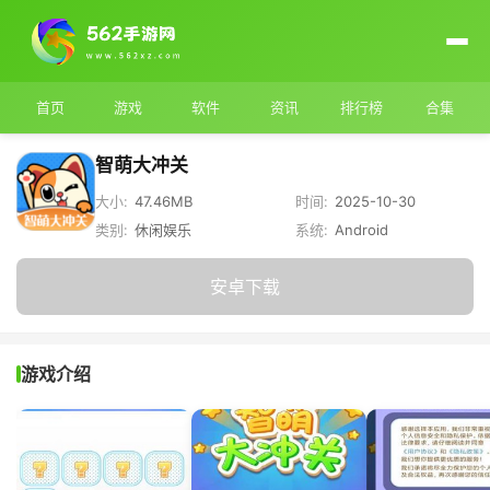
首页
游戏
软件
资讯
排行榜
合集
智萌大冲关
大小:
47.46MB
时间:
2025-10-30
类别:
休闲娱乐
系统:
Android
安卓下载
游戏介绍