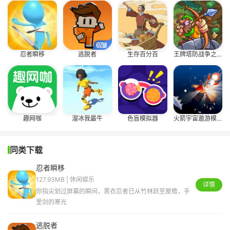
忍者瞬移
逃脱者
生存百分百
王牌塔防战争之王
趣网咖
溜冰我最牛
色盲模拟器
火箭宇宙遨游模拟
同类下载
忍者瞬移
127.93MB | 休闲娱乐
详情
你指尖划过屏幕的瞬间，黑衣忍者已从竹林跃至屋檐，手
里剑的寒光
逃脱者