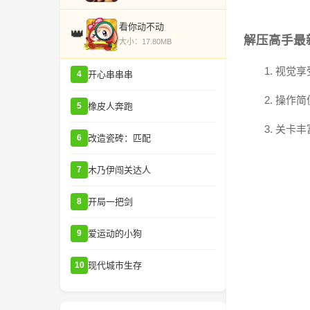
看你动不动
👑
解压高手最
大小：17.80MB
1. 视
开心串串串
4
2. 操
橡皮人奔跑
5
3. 关
改造瓷砖：匹配
6
木乃伊闯关达人
7
开局一把剑
8
爱运动的小狗
9
现代城市生存
10