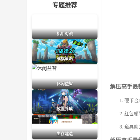
专题推荐
机甲对战
战棋策略
休闲益智
解压高手最
1. 硬
放置养成
2. 红
3. 道
生存建造