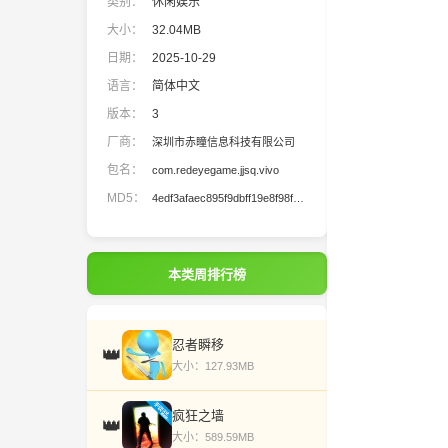
类别：
休闲娱乐
大小：
32.04MB
日期：
2025-10-29
语言：
简体中文
版本：
3
厂商：
深圳市赤瞳信息科技有限公司
包名：
com.redeyegame.jjsq.vivo
MD5：
4edf3afaec895f9dbff19e8f98fcedae
本类周排行榜
忍者瞬移
👑
大小：127.93MB
疯狂之墙
👑
大小：589.59MB