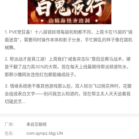
1. PVE党狂喜！十八层锁妖塔每层机制都不同，上周卡在15层的"镜
面迷宫"，需要同时操作本体和影子分身，手忙脚乱的样子像在跳机
械舞。
2. 帮派战才是真江湖！上周我们"咸鱼突击队"靠田忌赛马战术，硬
是干翻了战力高30%的大帮。现在每天上线最期待帮派频道吹水，
那群沙雕网友连抢红包都能编成段子。
3. 情缘系统绝不像其他游戏那么尬，双人轻功飞过桃花林时，花瓣
会组成表白文字——别问我怎么知道的，现在帮主夫人天天追着我
切磋武艺...
厂商:
来自互联网
包名:
com.qynpz.ldgj.UN