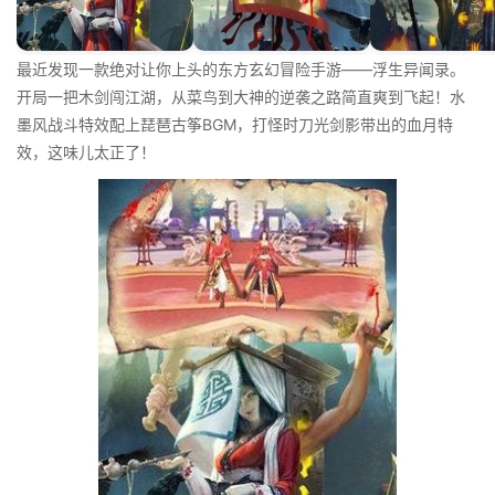
最近发现一款绝对让你上头的东方玄幻冒险手游——浮生异闻录。
开局一把木剑闯江湖，从菜鸟到大神的逆袭之路简直爽到飞起！水
墨风战斗特效配上琵琶古筝BGM，打怪时刀光剑影带出的血月特
效，这味儿太正了！