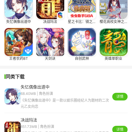
失忆偶像出道中
决战玛法
星之卡比：镜之大迷宫
樱花高校女神之战
王者农药BT
天剑诀
自创武林
英雄单职业
同类下载
失忆偶像出道中
68.40MB | 角色扮演
详情
《失忆偶像出道中》是一款以娱乐圈经纪人为题材的二次
元乙女向恋
决战玛法
851.73MB | 角色扮演
详情