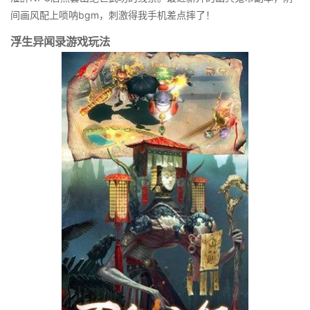
间画风配上唢呐bgm，刺激得我手机差点摔了！
浮生异闻录游戏玩法