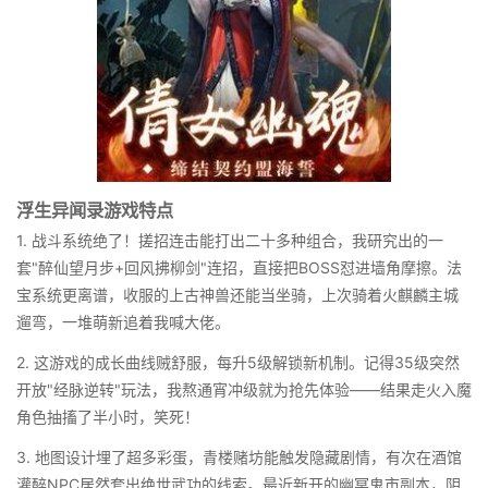
浮生异闻录游戏特点
1. 战斗系统绝了！搓招连击能打出二十多种组合，我研究出的一
套"醉仙望月步+回风拂柳剑"连招，直接把BOSS怼进墙角摩擦。法
宝系统更离谱，收服的上古神兽还能当坐骑，上次骑着火麒麟主城
遛弯，一堆萌新追着我喊大佬。
2. 这游戏的成长曲线贼舒服，每升5级解锁新机制。记得35级突然
开放"经脉逆转"玩法，我熬通宵冲级就为抢先体验——结果走火入魔
角色抽搐了半小时，笑死！
3. 地图设计埋了超多彩蛋，青楼赌坊能触发隐藏剧情，有次在酒馆
灌醉NPC居然套出绝世武功的线索。最近新开的幽冥鬼市副本，阴