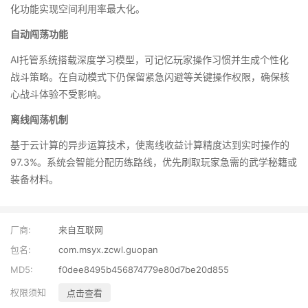
化功能实现空间利用率最大化。
自动闯荡功能
AI托管系统搭载深度学习模型，可记忆玩家操作习惯并生成个性化
战斗策略。在自动模式下仍保留紧急闪避等关键操作权限，确保核
心战斗体验不受影响。
离线闯荡机制
基于云计算的异步运算技术，使离线收益计算精度达到实时操作的
97.3%。系统会智能分配历练路线，优先刷取玩家急需的武学秘籍或
装备材料。
厂商:
来自互联网
包名:
com.msyx.zcwl.guopan
MD5:
f0dee8495b456874779e80d7be20d855
权限须知
点击查看