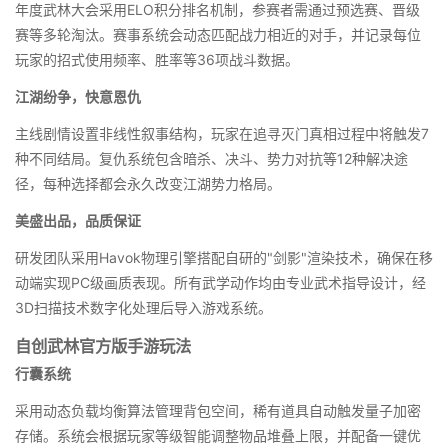
年度武林大会采用ELO积分排名机制，参赛者需通过预选赛、晋级
赛等多轮淘汰。赛事系统会动态匹配战力相近的对手，并记录每位
玩家的招式使用频率、胜率等36项战斗数据。
江湖纷争，快意恩仇
主线剧情设置非线性叙事结构，玩家在追寻灭门真相过程中将触发7
种不同结局。复仇系统包含暗杀、决斗、势力对抗等12种解决途
径，每种选择都会永久改变江湖势力格局。
美盛出品，品质保证
研发团队采用Havok物理引擎搭配自研的"剑影"渲染技术，确保在移
动端实现PC级画质表现。所有武学动作均由专业武术指导设计，经
3D扫描技术数字化处理后导入游戏系统。
自创武林官方版手游玩法
行囊系统
采用动态负载均衡算法管理背包空间，稀有道具自动触发量子加密
存储。系统会根据玩家等级智能调整物品堆叠上限，并配备一键优