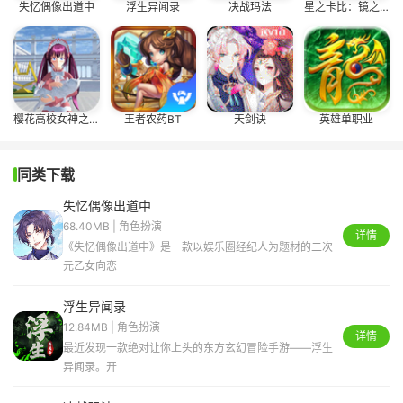
失忆偶像出道中
浮生异闻录
决战玛法
星之卡比：镜之大迷宫
樱花高校女神之战
王者农药BT
天剑诀
英雄单职业
同类下载
失忆偶像出道中
68.40MB | 角色扮演
详情
《失忆偶像出道中》是一款以娱乐圈经纪人为题材的二次
元乙女向恋
浮生异闻录
12.84MB | 角色扮演
详情
最近发现一款绝对让你上头的东方玄幻冒险手游——浮生
异闻录。开