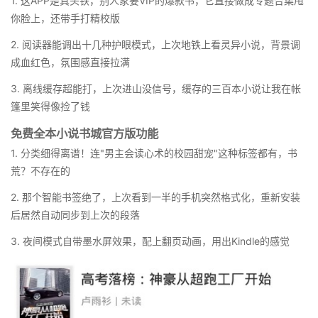
1. 这APP是真头铁，别人家要VIP的爆款书，它直接做成专题合集甩
你脸上，还带手打精校版
2. 阅读器能调出十几种护眼模式，上次地铁上看灵异小说，背景调
成血红色，氛围感直接拉满
3. 离线缓存超能打，上次进山没信号，缓存的三百本小说让我在帐
篷里笑得像捡了钱
免费全本小说书城官方版功能
1. 分类细得离谱！连"男主会读心术的校园甜宠"这种标签都有，书
荒？不存在的
2. 那个智能书签绝了，上次看到一半的手机突然格式化，重新安装
后居然自动同步到上次的段落
3. 夜间模式自带墨水屏效果，配上翻页动画，用出Kindle的感觉