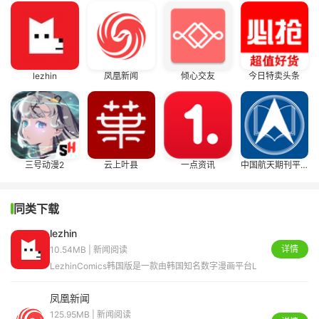
lezhin
凤凰新闻
倾心交友
今日特卖头条
三号动漫2
云上叶县
一点资讯
中国航天期刊平台
同类下载
lezhin
详情
10.54MB | 新闻阅读
LezhinComics韩国版是一款由韩国知名数字漫画平台L
凤凰新闻
125.95MB | 新闻阅读