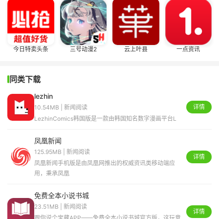
今日特卖头条
三号动漫2
云上叶县
一点资讯
同类下载
lezhin
详情
10.54MB | 新闻阅读
LezhinComics韩国版是一款由韩国知名数字漫画平台L
凤凰新闻
125.95MB | 新闻阅读
详情
凤凰新闻手机版是由凤凰网推出的权威资讯类移动端应
用，秉承凤凰
免费全本小说书城
23.51MB | 新闻阅读
详情
跟你说个宝藏APP——免费全本小说书城官方版，这玩意