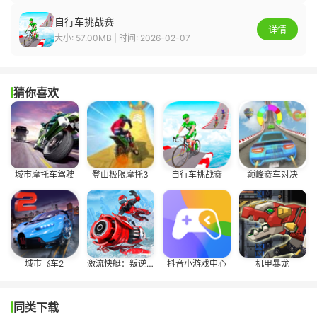
自行车挑战赛
详情
大小: 57.00MB | 时间: 2026-02-07
猜你喜欢
城市摩托车驾驶
登山极限摩托3
自行车挑战赛
巅峰赛车对决
城市飞车2
激流快艇：叛逆者
抖音小游戏中心
机甲暴龙
同类下载