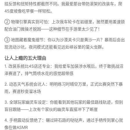
挂反馈和扭矩特性都截然不同。我最爱那台带防滚架的改装车，爬
45度坡像吃早餐一样轻松。
② 物理引擎真实到可怕：上次我车轮卡在岩缝里，居然要用差速锁
配合油门微操才脱困——这种细节在手游里太少见了！
③ 地图藏着魔鬼细节：你以为沙漠关卡只是黄沙一片？暴雨后会出
现流动沙坑，夜间模式还能看见远处峡谷里的萤火虫群。
让人上瘾的五大理由
1. 改装系统比4S店还专业：我给爱车加装涉水喉后，终于敢挑战沼
泽赛道了，排气筒喷水花的感觉超带感
2. 动态天气系统会坑人：明明练习时晴空万里，正式比赛突然下暴
雨，赛道秒变溜冰场
3. 全球玩家幽灵车设定：你能看到其他玩家的最佳路线轨迹，但别
盲目跟随——上次有个家伙的幽灵车直接冲下了断崖
4. 手柄震动反馈绝了：碾过碎石路的哒哒声，通过手柄传到掌心就
像在做ASMR