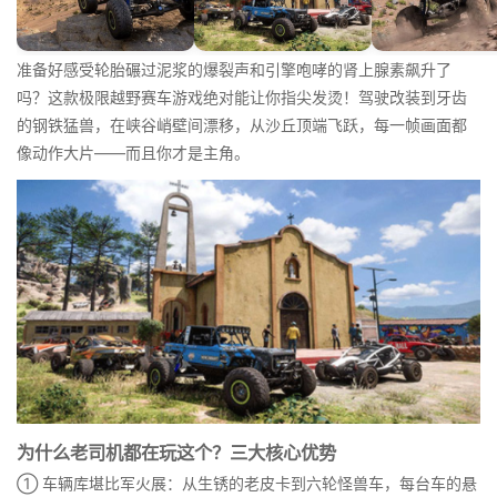
准备好感受轮胎碾过泥浆的爆裂声和引擎咆哮的肾上腺素飙升了
吗？这款极限越野赛车游戏绝对能让你指尖发烫！驾驶改装到牙齿
的钢铁猛兽，在峡谷峭壁间漂移，从沙丘顶端飞跃，每一帧画面都
像动作大片——而且你才是主角。
为什么老司机都在玩这个？三大核心优势
① 车辆库堪比军火展：从生锈的老皮卡到六轮怪兽车，每台车的悬