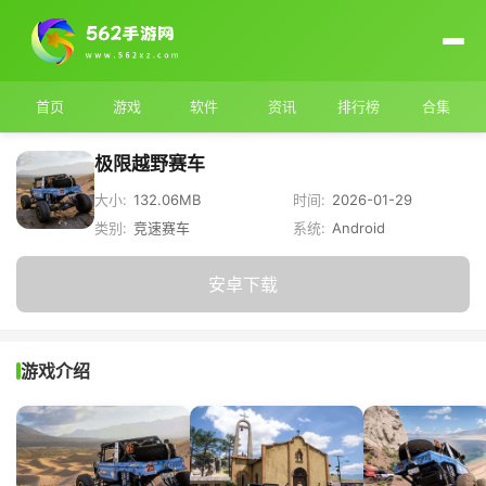
首页
游戏
软件
资讯
排行榜
合集
极限越野赛车
大小:
132.06MB
时间:
2026-01-29
类别:
竞速赛车
系统:
Android
安卓下载
游戏介绍