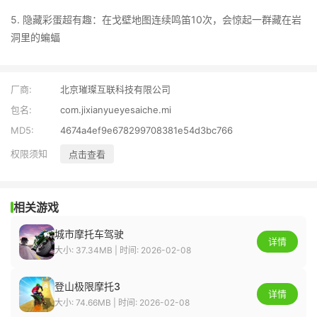
5. 隐藏彩蛋超有趣：在戈壁地图连续鸣笛10次，会惊起一群藏在岩
洞里的蝙蝠
厂商:
北京璀璨互联科技有限公司
包名:
com.jixianyueyesaiche.mi
MD5:
4674a4ef9e678299708381e54d3bc766
权限须知
点击查看
相关游戏
城市摩托车驾驶
详情
大小: 37.34MB | 时间: 2026-02-08
登山极限摩托3
详情
大小: 74.66MB | 时间: 2026-02-08