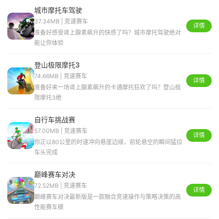
城市摩托车驾驶
37.34MB | 竞速赛车
详情
准备好感受肾上腺素飙升的快感了吗？城市摩托驾驶绝对
能让你体验
登山极限摩托3
74.66MB | 竞速赛车
详情
准备好来一场肾上腺素飙升的卡通摩托狂欢了吗？登山极
限摩托3绝
自行车挑战赛
57.00MB | 竞速赛车
详情
你正以80公里的时速冲向悬崖边缘，前轮悬空的瞬间猛拉
车头完成
巅峰赛车对决
72.52MB | 竞速赛车
详情
巅峰赛车对决最新版是一款融合竞速操作与策略决策的高
性能赛车模