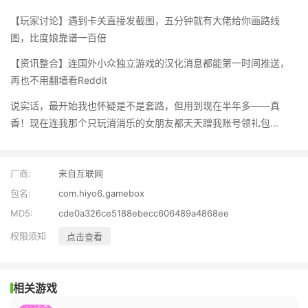
【玩家讨论】遇到卡关直接发截图，五分钟就有大佬给你画路线
图，比度娘靠谱一百倍
【资讯整合】连国外小众独立游戏的汉化消息都能第一时间推送，
再也不用翻墙看Reddit
说实话，最开始我也怀疑是不是套路，但用到现在半年多——真
香！现在连我那个只玩消消乐的女朋友都天天蹭我账号领礼包...
厂商:
来自互联网
包名:
com.hiyo6.gamebox
MD5:
cde0a326ce5188ebecc606489a4868ee
权限须知
点击查看
相关游戏