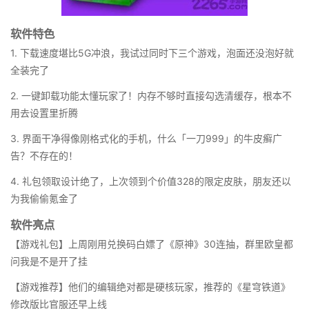
软件特色
1. 下载速度堪比5G冲浪，我试过同时下三个游戏，泡面还没泡好就
全装完了
2. 一键卸载功能太懂玩家了！内存不够时直接勾选清缓存，根本不
用去设置里折腾
3. 界面干净得像刚格式化的手机，什么「一刀999」的牛皮癣广
告？不存在的！
4. 礼包领取设计绝了，上次领到个价值328的限定皮肤，朋友还以
为我偷偷氪金了
软件亮点
【游戏礼包】上周刚用兑换码白嫖了《原神》30连抽，群里欧皇都
问我是不是开了挂
【游戏推荐】他们的编辑绝对都是硬核玩家，推荐的《星穹铁道》
修改版比官服还早上线