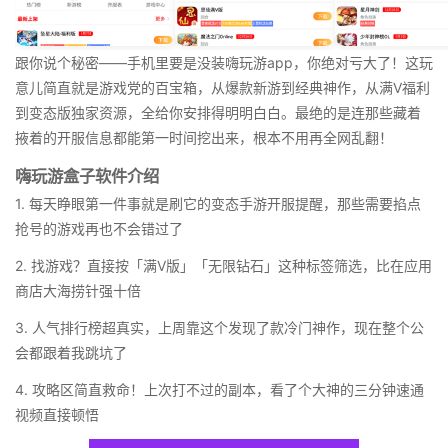
跟你说个秘密——手机里要是没装嗨玩游app，你绝对亏大了！这玩
意儿简直就是游戏党的百宝箱，从爆款新游到经典神作，从满V福利
到变态版独家资源，全给你安排得明明白白。最绝的是连那些藏着
掖着的开服信息都能第一时间挖出来，根本不用再全网乱翻！
嗨玩游盒子软件介绍
1. 每天睁眼第一件事就是刷它的变态手游开服提醒，那些需要掐点
抢号的游戏再也不会错过了
2. 找游戏？直接按「满V版」「无限钻石」这种标签筛选，比在应用
商店大海捞针强十倍
3. 人气排行榜超真实，上周靠这个发现了款冷门神作，现在整个公
会都跟着我跳坑了
4. 攻略区简直救命！上次打不过的副本，看了个大神的三分钟速通
视频直接顿悟