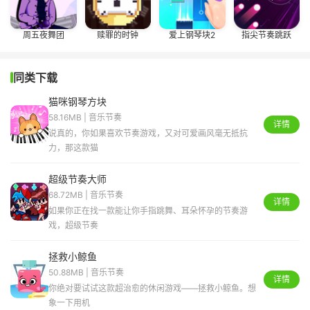
周五夜舞团
赎罪的时钟
爱上钢琴块2
指尖节奏跳跃
同类下载
猫咪钢琴方块
58.16MB | 音乐节奏
详情
说真的，你如果喜欢节奏游戏，又对可爱画风毫无抵抗
力，那这款猫
超级节奏大师
68.72MB | 音乐节奏
详情
如果你正在找一款能让你手指跳舞、耳朵怀孕的节奏游
戏，超级节奏
拯救小鲸鱼
50.88MB | 音乐节奏
详情
你绝对要试试这款超治愈的休闲游戏——拯救小鲸鱼。想
象一下用机