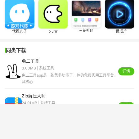
三花社区
代练丸子
blurrr
一键成片
同类下载
兔二工具
3.00MB | 系统工具
详情
兔二工具app是一款集多功能于一体的免费实用工具平台，
其核心
Zip解压大师
24.91MB | 系统工具
详情
手机里文件乱七八糟占内存还传得慢？试试这个Zip解压大
师，绝
充电小超人
48.78MB | 系统工具