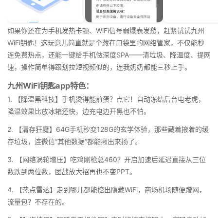
如果你还在为手机发热卡顿、WiFi信号弱爆表发愁，赶紧试试九州
WiFi钥匙！这玩意儿简直就是个藏在口袋里的网络管家，不仅能秒
连免费热点，还能一键给手机做深度SPA——清垃圾、降温度、提网
速，操作简单得跟划拉短视频似的，连我奶奶都能三秒上手。
九州WiFi钥匙app特色：
1. 【降温黑科技】手机烫得能煎蛋？点它！自动冻结后台电老虎，
降温效果比放冰箱还快，边充电边开黑也不怕。
2. 【清存狂魔】64G手机秒变128G的玄学体验，那些藏着掖着的缓
存垃圾，连微信“其他数据”都能揪出来扬了。
3. 【网络涡轮增压】吃鸡刚枪总460？开启加速后延迟直接从三位
数跌到两位数，团战放大招再也不变PPT。
4. 【热点雷达】走到哪儿都能挖出隐藏WiFi，商场机场随便蹭网，
流量包？不存在的。