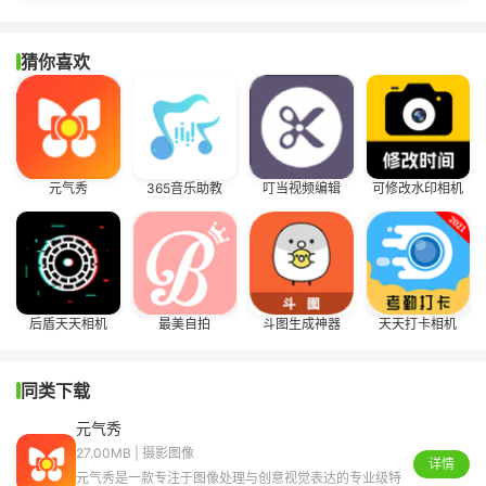
猜你喜欢
元气秀
365音乐助教
叮当视频编辑
可修改水印相机
后盾天天相机
最美自拍
斗图生成神器
天天打卡相机
同类下载
元气秀
27.00MB | 摄影图像
详情
元气秀是一款专注于图像处理与创意视觉表达的专业级特