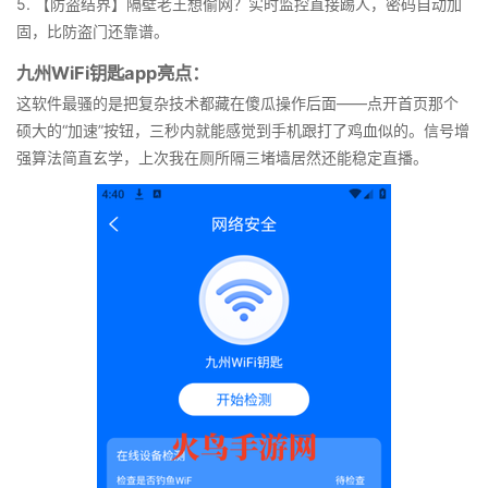
5. 【防盗结界】隔壁老王想偷网？实时监控直接踢人，密码自动加
固，比防盗门还靠谱。
九州WiFi钥匙app亮点：
这软件最骚的是把复杂技术都藏在傻瓜操作后面——点开首页那个
硕大的“加速”按钮，三秒内就能感觉到手机跟打了鸡血似的。信号增
强算法简直玄学，上次我在厕所隔三堵墙居然还能稳定直播。