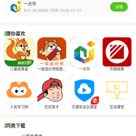
一点邻
详情
大小: 60.65MB | 时间: 2026-02-07
猜你喜欢
儿童故事盒
一级造价师练题狗
一点邻
中国结算
人民学习网
优优英才
交通安全云课堂
互动课堂
同类下载