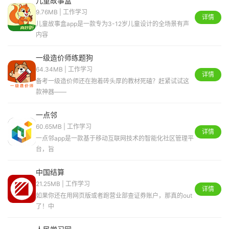
儿童故事盒
9.76MB | 工作学习
详情
儿童故事盒app是一款专为3-12岁儿童设计的全场景有声
内容
一级造价师练题狗
64.34MB | 工作学习
详情
备考一级造价师还在抱着砖头厚的教材死磕？赶紧试试这
款神器——
一点邻
60.65MB | 工作学习
详情
一点邻app是一款基于移动互联网技术的智能化社区管理平
台，旨
中国结算
21.25MB | 工作学习
详情
如果你还在用网页版或者跑营业部查证券账户，那真的out
了！中