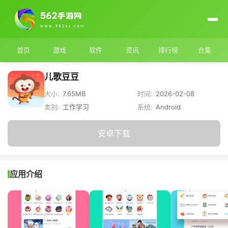
首页
游戏
软件
资讯
排行榜
合集
儿歌豆豆
大小:
7.65MB
时间:
2026-02-08
类别:
工作学习
系统:
Android
安卓下载
应用介绍