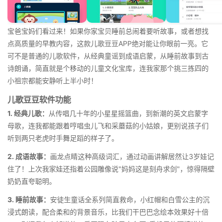
宝爸宝妈们看过来！如果你家宝贝睡前总闹着要听故事，或者想找
点高质量的早教内容，这款儿歌豆豆APP绝对能让你眼前一亮。它
可不是普通的儿歌软件，从经典童谣到成语启蒙，从睡前故事到古
诗朗诵，简直就是个移动的儿童文化宝库，连我家那个挑三拣四的
小祖宗都能安静听上半小时！
儿歌豆豆软件功能
1. 经典儿歌：
从传唱几十年的小星星摇篮曲，到新潮的英文启蒙字
母歌，连我都能跟着哼唱虫儿飞和采蘑菇的小姑娘，更别说孩子们
听到两只老虎时手舞足蹈的样子了。
2. 成语故事：
画龙点睛这种高级词汇，通过动画讲解居然让3岁娃记
住了！上次我家娃还指着公园雕像说"妈妈这是刻舟求剑"，惊得隔壁
奶奶直夸聪明。
3. 睡前故事：
安徒生童话全系列简直救命，小红帽和白雪公主的沉
浸式朗读，配合柔和的背景音乐，比我们干巴巴念绘本效果好十倍