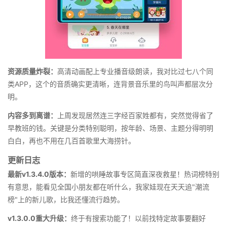
资源质量炸裂：
高清动画配上专业播音级朗读，我对比过七八个同
类APP，这个的音质确实更清晰，连背景音乐里的鸟叫声都层次分
明。
内容多到离谱：
上周发现居然连三字经百家姓都有，突然觉得省了
早教班的钱。关键是分类特别聪明，按年龄、场景、主题分得明明
白白，再也不用在几百首歌里大海捞针。
更新日志
最新v1.3.4.0版本：
新增的哄睡故事专区简直深夜救星！热词榜特别
有意思，能看见全国小朋友都在听什么，我家娃现在天天追"潮流
榜"上的新儿歌，比我还懂流行趋势。
v1.3.0.0重大升级：
终于有搜索功能了！以前找特定故事要翻好