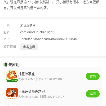
久，现在直接输入"小猪"就能跳出三只小猪所有版本，连方言版都
有，开发者是真的懂带娃的痛。
厂商:
来自互联网
包名:
com.duoduo.child.light
MD5:
1c209ce5a5bedaad149418ea79f2684a
权限须知
点击查看
相关应用
儿童故事盒
详情
大小: 9.76MB | 时间: 2026-02-08
一级造价师练题狗
详情
大小: 64.34MB | 时间: 2026-02-07