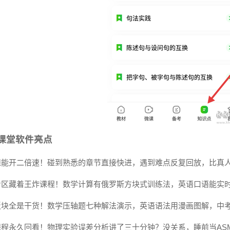
课堂软件亮点
课能开二倍速！碰到熟悉的章节直接快进，遇到难点反复回放，比真
专区藏着王炸课程！数学计算有俄罗斯方块式训练法，英语口语能实时
板块全是干货！数学压轴题七种解法演示，英语语法用漫画图解，中
课程永久回看！物理实验误差分析讲了三十分钟？没关系，睡前当AS