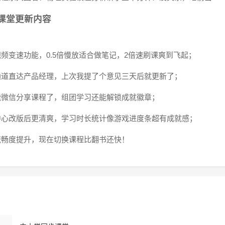
课堂更新内容
视频变速功能，0.5倍慢放适合做笔记，2倍速刷课爽到飞起；
通道直达产品经理，上次我提了个意见三天后就更新了；
能微信分享课程了，组团学习还能解锁成就徽章；
中心改版后更清爽，学习时长统计像游戏进度条超有成就感；
流畅度提升，现在切换课程比翻书还快！