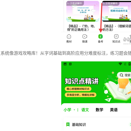
点系统像游戏攻略库！从字词基础到高阶应用分难度标注，练习题会