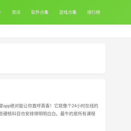
件
资讯
软件合集
游戏合集
排行榜
›
app绝对能让你直呼真香！它就像个24小时在线的
些硬核科目也安排得明明白白。最牛的是所有课程