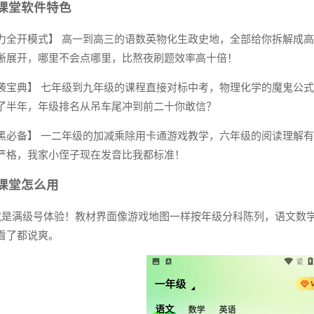
课堂软件特色
力全开模式】 高一到高三的语数英物化生政史地，全部给你拆解成
晰展开，哪里不会点哪里，比熬夜刷题效率高十倍！
袭宝典】 七年级到九年级的课程直接对标中考，物理化学的魔鬼公式、
了半年，年级排名从吊车尾冲到前二十你敢信？
黑必备】 一二年级的加减乘除用卡通游戏教学，六年级的阅读理解有
严格，我家小侄子现在发音比我都标准！
课堂怎么用
就是满级号体验！教材界面像游戏地图一样按年级分科陈列，语文数
看了都说爽。