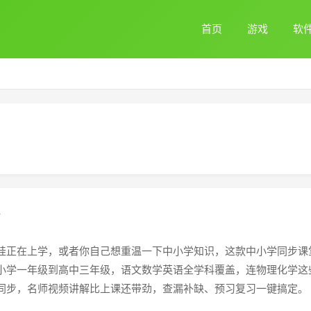
首页
游戏
软
娃正在上学，或者你自己想重温一下中小学知识，这款中小学同步课堂
小学一年级到高中三年级，语文数学英语全学科覆盖，连物理化学这
同步，名师视频讲解比上课还带劲，查漏补缺、预习复习一键搞定。