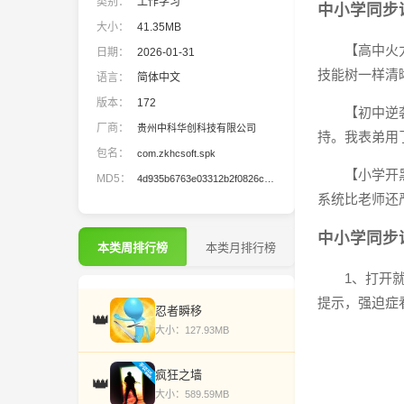
类别：
工作学习
中小学同步
大小：
41.35MB
【高中火
日期：
2026-01-31
技能树一样清
语言：
简体中文
版本：
172
【初中逆
厂商：
贵州中科华创科技有限公司
持。我表弟用
包名：
com.zkhcsoft.spk
【小学开
MD5：
4d935b6763e03312b2f0826ce4d681ba
系统比老师还
中小学同步
本类周排行榜
本类月排行榜
1、打开
提示，强迫症
忍者瞬移
👑
大小：127.93MB
疯狂之墙
👑
大小：589.59MB