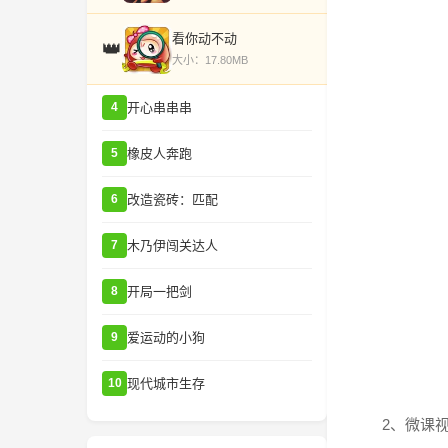
看你动不动
👑
大小：17.80MB
开心串串串
4
橡皮人奔跑
5
改造瓷砖：匹配
6
木乃伊闯关达人
7
开局一把剑
8
爱运动的小狗
9
现代城市生存
10
2、微课