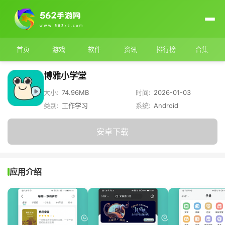
首页
游戏
软件
资讯
排行榜
合集
博雅小学堂
大小:
74.96MB
时间:
2026-01-03
类别:
工作学习
系统:
Android
安卓下载
应用介绍